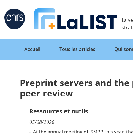
Retour
La ve
stra
Accueil
Tous les articles
Qui som
Preprint servers and the
Accueil
peer review
Tous les articles
Ressources et outils
05/08/2020
Qui sommes nous ?
« At the annual meeting of ISMPP this year,
th