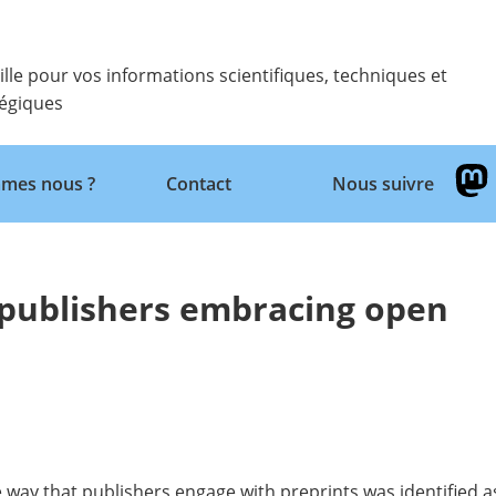
ille pour vos informations scientifiques, techniques et
tégiques
Retour
mes nous ?
Contact
Nous suivre
 publishers embracing open
e way that publishers engage with preprints
was identified a