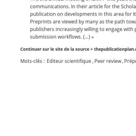
communications. In their article for
the Schola
Contact
publication on developments in this area
for
I
Preprints
are viewed by many as the path towar
Nous suivre
publishers increasingly willing to engage with 
submission workflows. (…) »
Continuer sur le site de la source >
thepublicationplan.
Mots-clés :
Editeur scientifique
,
Peer review
,
Prép