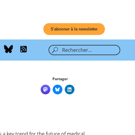
S'abonner à la newsletter
Partager
s a key trend for the future of medical