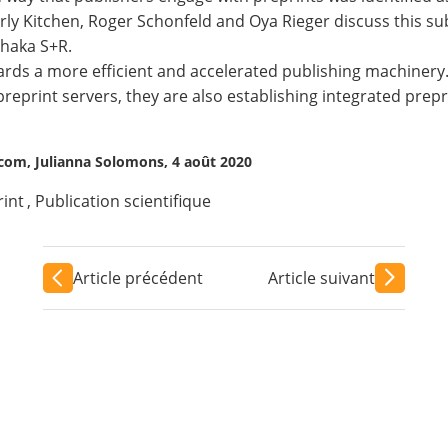
rly Kitchen
, Roger Schonfeld and Oya Rieger discuss this su
thaka S+R
.
ds a more efficient and accelerated publishing machinery. 
preprint servers, they are also establishing integrated prep
com, Julianna Solomons, 4 août 2020
rint
,
Publication scientifique
Article précédent
Article suivant