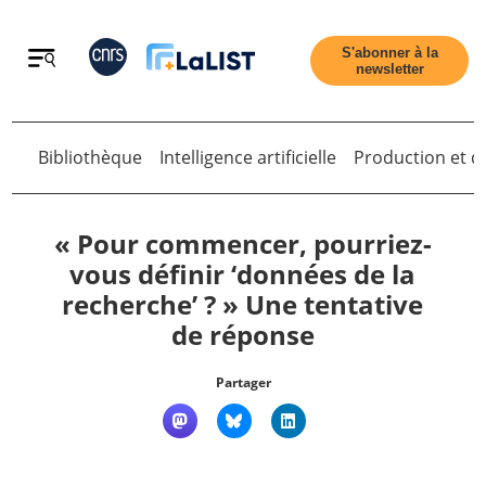
Retour
S'abonner à la
newsletter
Bibliothèque
Intelligence artificielle
Production et di
Retour
« Pour commencer, pourriez-
vous définir ‘données de la
recherche’ ? » Une tentative
Accueil
de réponse
Tous les articles
Partager
Qui sommes nous ?