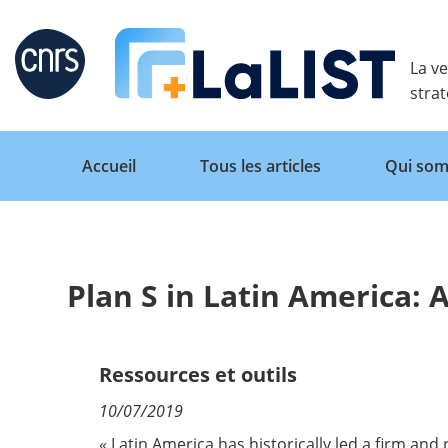
Retour
La ve
stra
Accueil
Tous les articles
Qui som
Plan S in Latin America: 
Accueil
Tous les articles
Ressources et outils
10/07/2019
Qui sommes nous ?
« Latin America has historically led a firm a