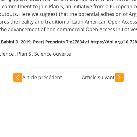
ts commitment to join Plan S, an initiative from a European
outputs. Here we suggest that the potential adhesion of Arg
gnores the reality and tradition of Latin American Open Acces
el the advancement of non-commercial Open Access initiatives
 Babini D. 2019, PeerJ Preprints 7:e27834v1 https://doi.org/10.72
cience
,
Plan S
,
Science ouverte
Article précédent
Article suivant