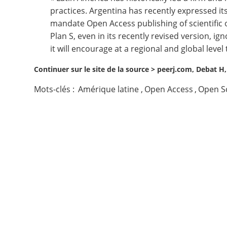
practices. Argentina has recently expressed i
Contact
mandate Open Access publishing of scientific 
Plan S, even in its recently revised version, i
Nous suivre
it will encourage at a regional and global lev
Continuer sur le site de la source >
peerj.com, Debat H,
Mots-clés :
Amérique latine
,
Open Access
,
Open S