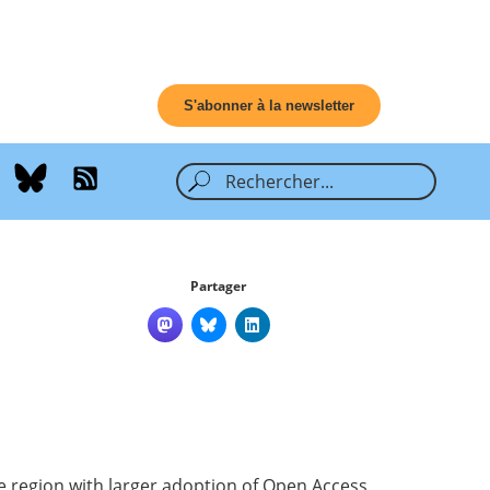
S'abonner à la newsletter
Partager
e region with larger adoption of Open Access