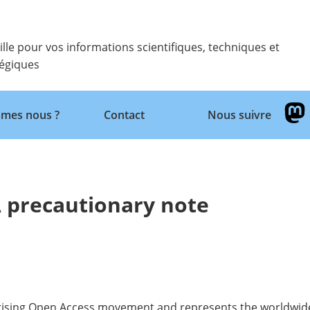
ille pour vos informations scientifiques, techniques et
tégiques
Retour
mes nous ?
Contact
Nous suivre
A precautionary note
nd rising Open Access movement and represents the worldwid