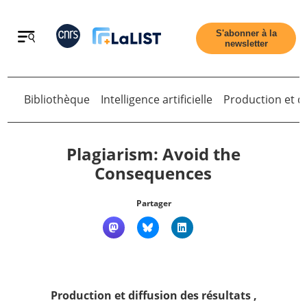
Retour
S'abonner à la
newsletter
Bibliothèque
Intelligence artificielle
Production et di
Retour
Plagiarism: Avoid the
Consequences
Accueil
Partager
Tous les articles
Qui sommes nous ?
Production et diffusion des résultats
,