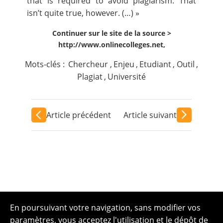
that is required to avoid plagiarism. That
isn’t quite true, however. (…) »
Continuer sur le site de la source >
http://www.onlinecolleges.net,
Mots-clés :
Chercheur
,
Enjeu
,
Etudiant
,
Outil
,
Plagiat
,
Université
Article précédent
Article suivant
En poursuivant votre navigation, sans modifier vos
paramètres, vous acceptez l'utilisation et le dépôt de