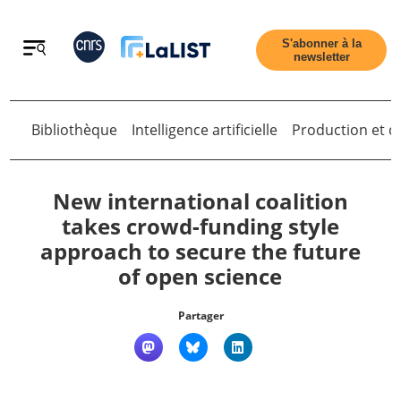
Retour
S'abonner à la
newsletter
Bibliothèque
Intelligence artificielle
Production et di
Retour
New international coalition
takes crowd-funding style
approach to secure the future
Accueil
of open science
Tous les articles
Partager
Qui sommes nous ?