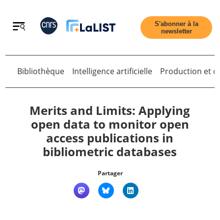
Retour
S'abonner à la
newsletter
Bibliothèque
Intelligence artificielle
Production et di
Retour
Merits and Limits: Applying
open data to monitor open
access publications in
Accueil
bibliometric databases
Tous les articles
Partager
Qui sommes nous ?