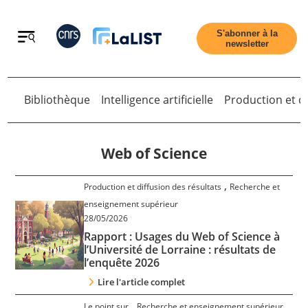
Retour
S'abonner à la
newsletter
Bibliothèque
Intelligence artificielle
Production et di
Retour
Web of Science
,
Production et diffusion des résultats
Recherche et
Accueil
enseignement supérieur
28/05/2026
Rapport : Usages du Web of Science à
Tous les articles
l’Université de Lorraine : résultats de
l’enquête 2026
Qui sommes nous ?
Lire l'article complet
,
,
Le point sur
Recherche et enseignement supérieur