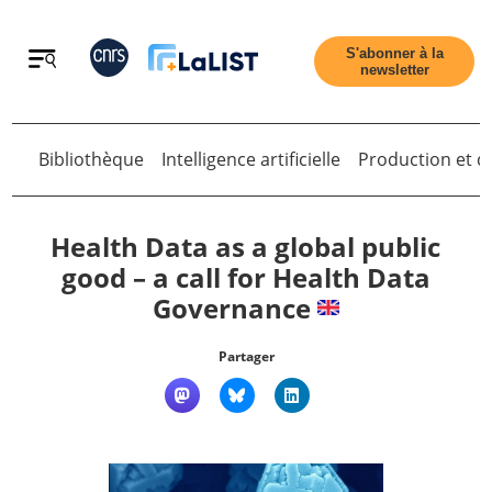
Retour
S'abonner à la
newsletter
Bibliothèque
Intelligence artificielle
Production et di
Retour
Health Data as a global public
good – a call for Health Data
Governance
Accueil
Partager
Tous les articles
Qui sommes nous ?