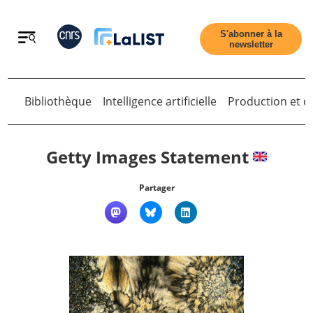
Retour
S'abonner à la
newsletter
Retour
Bibliothèque
Intelligence artificielle
Production et di
Getty Images Statement
Partager
Accueil
Tous les articles
Qui sommes nous ?