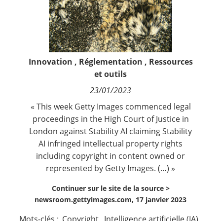
Contact
Nous suivre
Innovation
,
Réglementation
,
Ressources
et outils
23/01/2023
« This week Getty Images commenced legal
proceedings in the High Court of Justice in
London against Stability AI claiming Stability
AI infringed intellectual property rights
including copyright in content owned or
represented by Getty Images. (…) »
Continuer sur le site de la source >
newsroom.gettyimages.com, 17 janvier 2023
Mots-clés :
Copyright
,
Intelligence artificielle (IA)
,