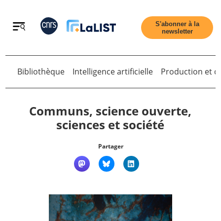
Retour
S'abonner à la
newsletter
Retour
Bibliothèque
Intelligence artificielle
Production et di
Communs, science ouverte,
sciences et société
Accueil
Partager
Tous les articles
Qui sommes nous ?