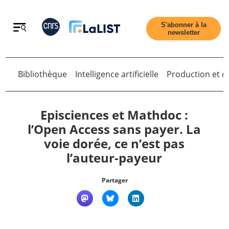
Retour
S'abonner à la
newsletter
Retour
Bibliothèque
Intelligence artificielle
Production et di
Episciences et Mathdoc :
l’Open Access sans payer. La
voie dorée, ce n’est pas
Accueil
l’auteur-payeur
Tous les articles
Partager
Qui sommes nous ?