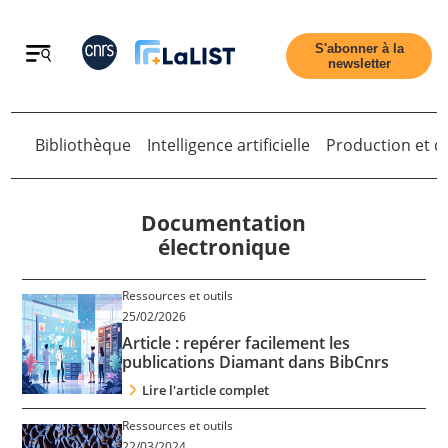
Retour
S'abonner à la
newsletter
Bibliothèque
Intelligence artificielle
Production et di
Retour
Documentation
électronique
Accueil
Ressources et outils
25/02/2026
Article : repérer facilement les
Tous les articles
publications Diamant dans BibCnrs
Lire l'article complet
Qui sommes nous ?
Ressources et outils
22/03/2024