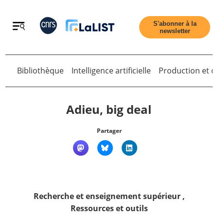
Retour
S'abonner à la
newsletter
Retour
Bibliothèque
Intelligence artificielle
Production et di
Adieu, big deal
Partager
Accueil
Tous les articles
Recherche et enseignement supérieur
,
Qui sommes nous ?
Ressources et outils