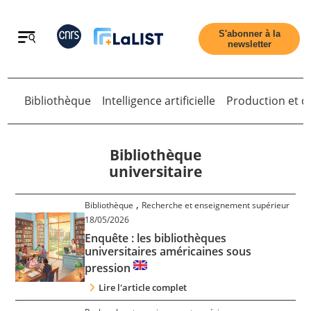
Retour
S'abonner à la
newsletter
Bibliothèque
Intelligence artificielle
Production et di
Retour
Bibliothèque
universitaire
Accueil
,
Bibliothèque
Recherche et enseignement supérieur
18/05/2026
Enquête : les bibliothèques
Tous les articles
universitaires américaines sous
pression
Qui sommes nous ?
Lire l'article complet