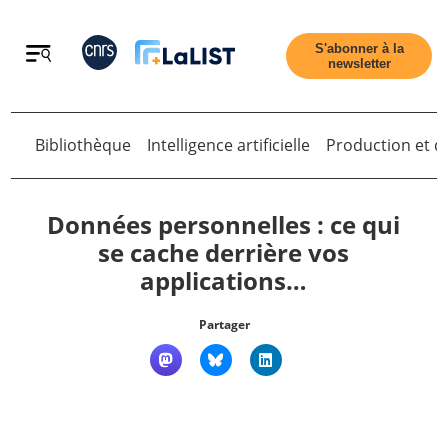
Retour
S'abonner à la
newsletter
Bibliothèque
Intelligence artificielle
Production et di
Retour
Données personnelles : ce qui
se cache derrière vos
applications…
Accueil
Partager
Tous les articles
Qui sommes nous ?