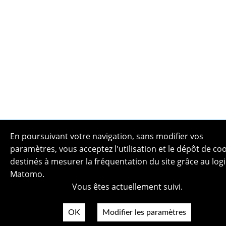
En poursuivant votre navigation, sans modifier vos
paramètres, vous acceptez l'utilisation et le dépôt de co
destinés à mesurer la fréquentation du site grâce au logi
Matomo.
Plan du site
Vous êtes actuellement suivi.
Politique de confidentialité
Mentions légales
OK
Modifier les paramètres
Crédits photos