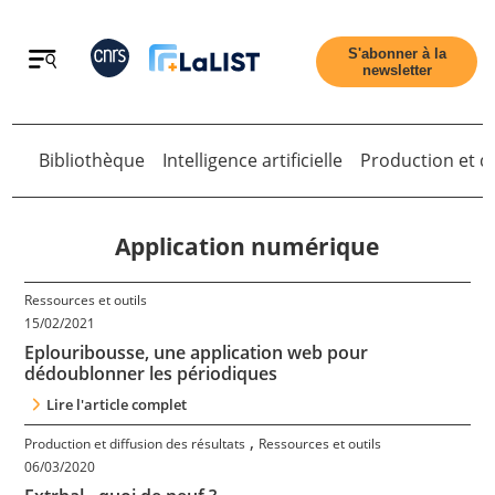
Retour
S'abonner à la
newsletter
Bibliothèque
Intelligence artificielle
Production et di
Retour
Application numérique
Ressources et outils
Accueil
15/02/2021
Eplouribousse, une application web pour
dédoublonner les périodiques
Tous les articles
Lire l'article complet
,
Production et diffusion des résultats
Ressources et outils
Qui sommes nous ?
06/03/2020