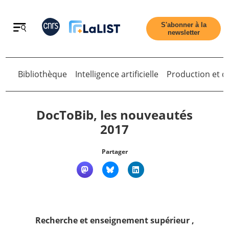
Retour
S'abonner à la
newsletter
Bibliothèque
Intelligence artificielle
Production et di
Retour
DocToBib, les nouveautés
2017
Accueil
Partager
Tous les articles
Qui sommes nous ?
Recherche et enseignement supérieur
,