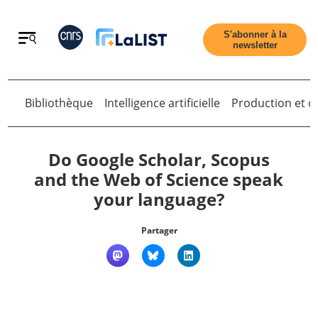
Retour
S'abonner à la
newsletter
Bibliothèque
Intelligence artificielle
Production et di
Retour
Do Google Scholar, Scopus
and the Web of Science speak
your language?
Accueil
Partager
Tous les articles
Qui sommes nous ?