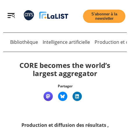
Retour
S'abonner à la
newsletter
Retour
Bibliothèque
Intelligence artificielle
Production et di
CORE becomes the world’s
largest aggregator
Accueil
Partager
Tous les articles
Qui sommes nous ?
Production et diffusion des résultats
,