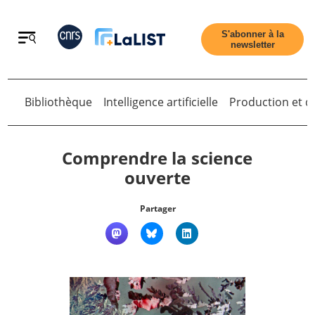
Retour
S'abonner à la
newsletter
Bibliothèque
Intelligence artificielle
Production et di
Retour
Comprendre la science
ouverte
Accueil
Partager
Tous les articles
Qui sommes nous ?