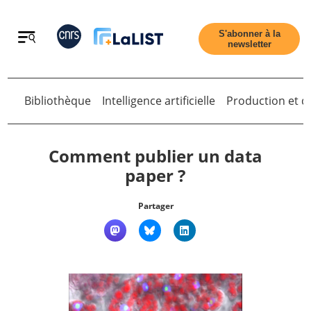
Retour
S'abonner à la
newsletter
Bibliothèque
Intelligence artificielle
Production et di
Retour
Comment publier un data
paper ?
Accueil
Partager
Tous les articles
Qui sommes nous ?