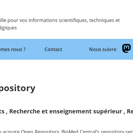
ille pour vos informations scientifiques, techniques et
tégiques
Retour
mes nous ?
Contact
Nous suivre
pository
ts
,
Recherche et enseignement supérieur
,
Re
acquire Open Repository, BioMed Central’s repository serv