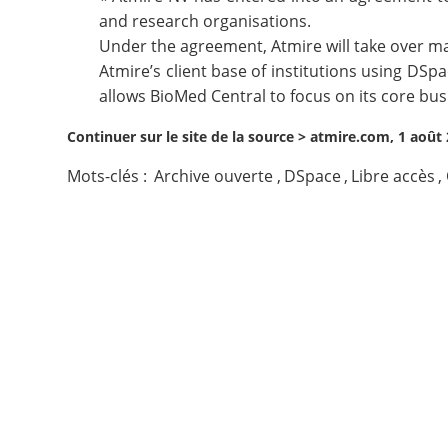
and research organisations.
Contact
Under the agreement, Atmire will take over ma
Atmire’s client base of institutions using DS
Nous suivre
allows BioMed Central to focus on its core bus
Continuer sur le site de la source >
atmire.com, 1 août
Mots-clés :
Archive ouverte
,
DSpace
,
Libre accès
,