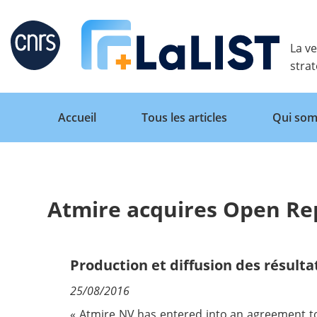
Retour
La ve
stra
Accueil
Tous les articles
Qui som
Atmire acquires Open Re
Accueil
Tous les articles
Production et diffusion des résulta
25/08/2016
Qui sommes nous ?
« Atmire NV has entered into an agreement to 