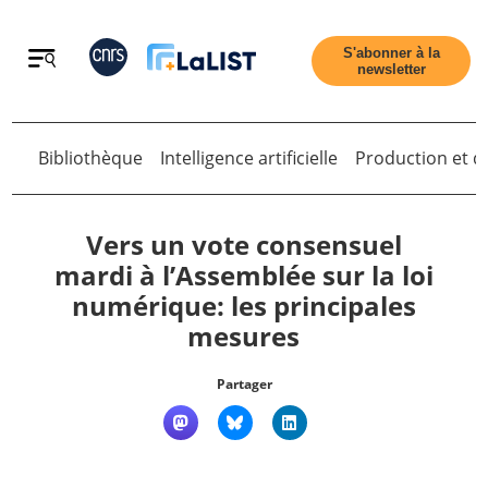
Retour
S'abonner à la
newsletter
Retour
Bibliothèque
Intelligence artificielle
Production et di
Vers un vote consensuel
mardi à l’Assemblée sur la loi
numérique: les principales
Accueil
mesures
Tous les articles
Partager
Qui sommes nous ?