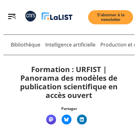
Retour
S'abonner à la
newsletter
Bibliothèque
Intelligence artificielle
Production et di
Retour
Formation : URFIST |
Panorama des modèles de
publication scientifique en
Accueil
accès ouvert
Tous les articles
Partager
Qui sommes nous ?