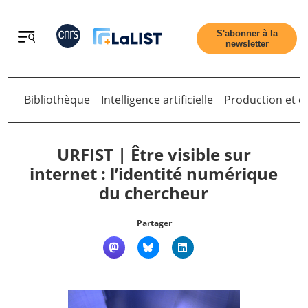
Retour
S'abonner à la
newsletter
Bibliothèque
Intelligence artificielle
Production et di
Retour
URFIST | Être visible sur
internet : l’identité numérique
du chercheur
Accueil
Partager
Tous les articles
Qui sommes nous ?