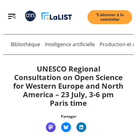
Retour
S'abonner à la
newsletter
Bibliothèque
Intelligence artificielle
Production et di
Retour
UNESCO Regional
Consultation on Open Science
for Western Europe and North
Accueil
America – 23 July, 3-6 pm
Paris time
Tous les articles
Partager
Qui sommes nous ?