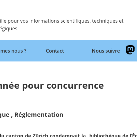
ille pour vos informations scientifiques, techniques et
tégiques
Retour
mes nous ?
Contact
Nous suivre
mnée pour concurrence
ique
,
Réglementation
 du canton de Zürich condamnait la bibliothèque de l’Éc