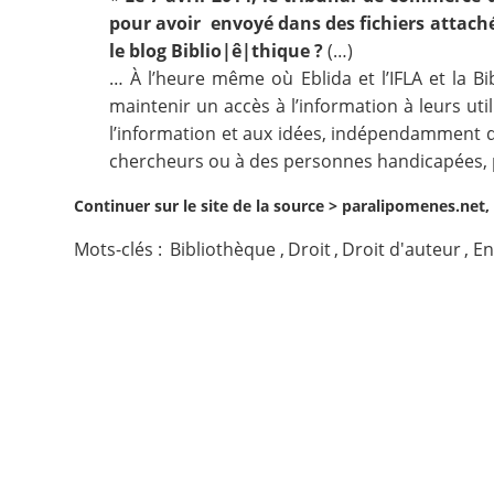
pour avoir envoyé dans des fichiers attaché
Contact
le blog Biblio|ê|thique
?
(…)
… À l’heure même où Eblida et l’IFLA et la B
Nous suivre
maintenir un accès à l’information à leurs ut
l’information et aux idées, indépendamment de
chercheurs ou à des personnes handicapées, p
Continuer sur le site de la source >
paralipomenes.net, 
Mots-clés :
Bibliothèque
,
Droit
,
Droit d'auteur
,
En