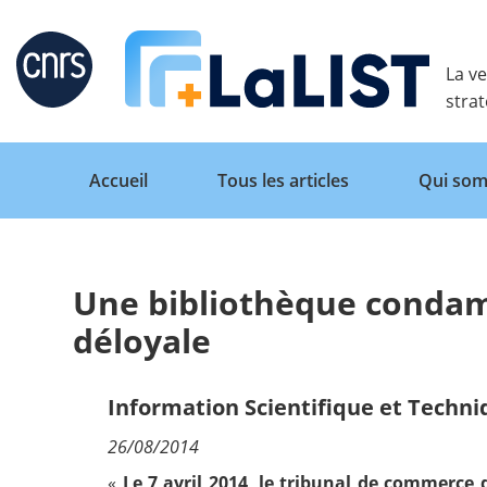
Retour
La ve
stra
Accueil
Tous les articles
Qui som
Une bibliothèque conda
Accueil
déloyale
Tous les articles
Information Scientifique et Techn
26/08/2014
Qui sommes nous ?
«
Le 7 avril 2014, le tribunal de commerce