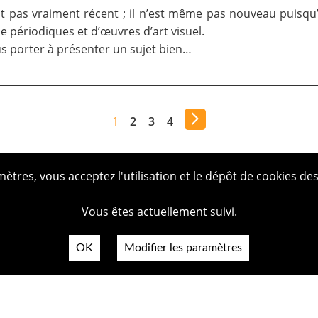
t pas vraiment récent ; il n’est même pas nouveau puisqu’
de périodiques et d’œuvres d’art visuel.
ous porter à présenter un sujet bien…
1
2
3
4
tres, vous acceptez l'utilisation et le dépôt de cookies des
Vous êtes actuellement suivi.
OK
Modifier les paramètres