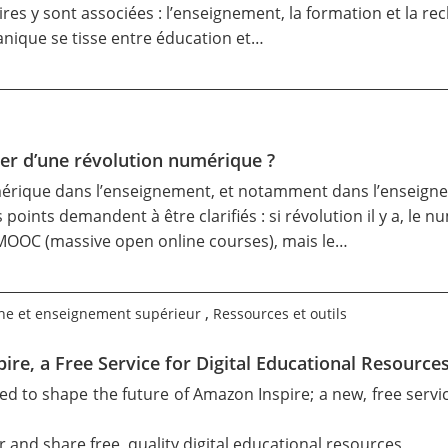
res y sont associées : l’enseignement, la formation et la r
ganique se tisse entre éducation et…
ler d’une révolution numérique ?
umérique dans l’enseignement, et notamment dans l’enseign
points demandent à être clarifiés : si révolution il y a, le 
 MOOC (massive open online courses), mais le…
,
he et enseignement supérieur
Ressources et outils
re, a Free Service for Digital Educational Resource
d to shape the future of Amazon Inspire; a new, free servi
 and share free, quality digital educational resources