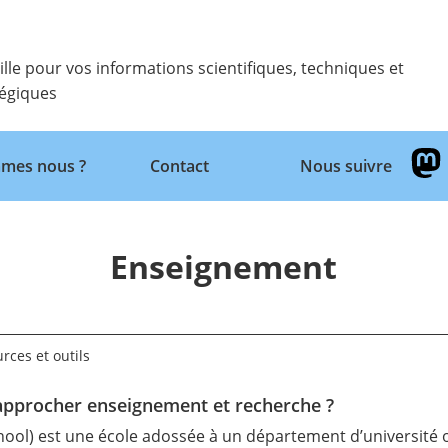
ille pour vos informations scientifiques, techniques et
tégiques
mes nous ?
Contact
Nous suivre
Retour
Enseignement
rces et outils
 rapprocher enseignement et recherche ?
chool) est une école adossée à un département d’université 