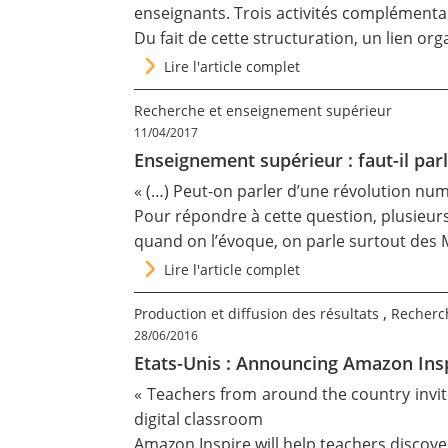
enseignants. Trois activités complémentai
Contact
Du fait de cette structuration, un lien or
Lire l'article complet
Nous suivre
Recherche et enseignement supérieur
11/04/2017
Enseignement supérieur : faut-il par
« (…) Peut-on parler d’une révolution n
Pour répondre à cette question, plusieurs 
quand on l’évoque, on parle surtout des
Lire l'article complet
,
Production et diffusion des résultats
Recherc
28/06/2016
Etats-Unis : Announcing Amazon Inspi
« Teachers from around the country invite
digital classroom
Amazon Inspire will help teachers discover