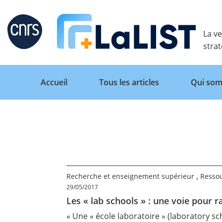
Retour
La ve
stra
Accueil
Tous les articles
Qui som
Accueil
Tous les articles
,
Recherche et enseignement supérieur
Ressou
29/05/2017
Les « lab schools » : une voie pour
Qui sommes nous ?
« Une « école laboratoire » (laboratory s