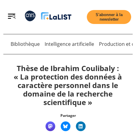
Retour
S'abonner à la
newsletter
Retour
Bibliothèque
Intelligence artificielle
Production et di
Thèse de Ibrahim Coulibaly :
« La protection des données à
caractère personnel dans le
Accueil
domaine de la recherche
scientifique »
Tous les articles
Partager
Qui sommes nous ?