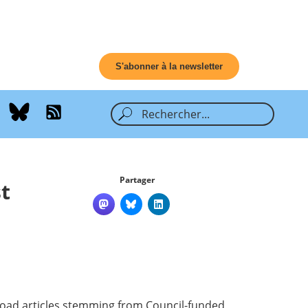
S'abonner à la newsletter
Partager
t
upload articles stemming from Council-funded