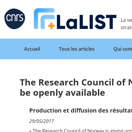
Retour
La ve
stra
Accueil
Tous les articles
Qui som
The Research Council of 
Accueil
be openly available
Tous les articles
Production et diffusion des résulta
29/05/2017
Qui sommes nous ?
« The Research Council of Norway is giving un