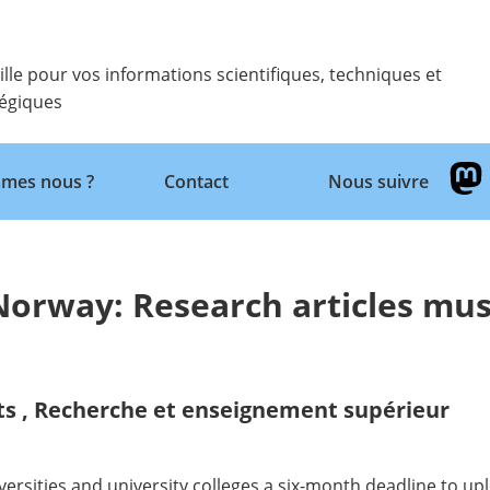
ille pour vos informations scientifiques, techniques et
tégiques
Retour
mes nous ?
Contact
Nous suivre
Norway: Research articles mus
ts
,
Recherche et enseignement supérieur
iversities and university colleges a six-month deadline to 