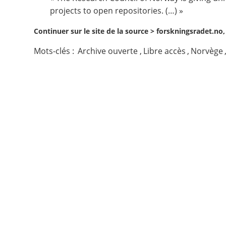
projects to open repositories. (…) »
Contact
Continuer sur le site de la source >
forskningsradet.no,
Nous suivre
Mots-clés :
Archive ouverte
,
Libre accès
,
Norvège