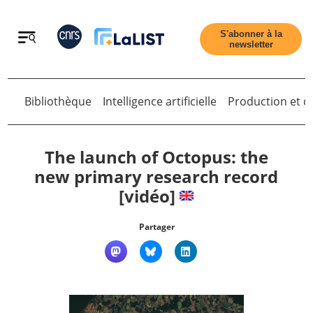
Retour
S'abonner à la
newsletter
Bibliothèque
Intelligence artificielle
Production et di
Retour
The launch of Octopus: the
new primary research record
[vidéo]
Accueil
Partager
Tous les articles
Qui sommes nous ?