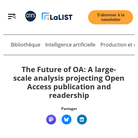
Retour
S'abonner à la
newsletter
Retour
Bibliothèque
Intelligence artificielle
Production et di
The Future of OA: A large-
scale analysis projecting Open
Access publication and
Accueil
readership
Tous les articles
Partager
Qui sommes nous ?