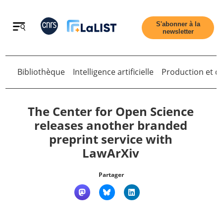
Retour
S'abonner à la
newsletter
Retour
Bibliothèque
Intelligence artificielle
Production et di
The Center for Open Science
releases another branded
preprint service with
Accueil
LawArXiv
Tous les articles
Partager
Qui sommes nous ?