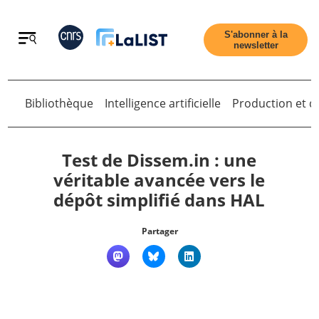
Retour
S'abonner à la
newsletter
Bibliothèque
Intelligence artificielle
Production et di
Retour
Test de Dissem.in : une
véritable avancée vers le
dépôt simplifié dans HAL
Accueil
Partager
Tous les articles
Qui sommes nous ?