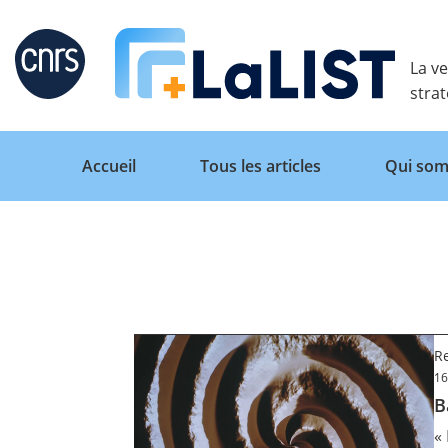
Retour
La ve
stra
Accueil
Tous les articles
Qui som
Accueil
Tous les articles
Re
16
B
Qui sommes nous ?
«