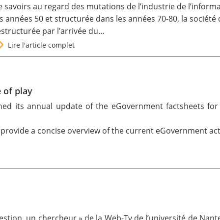
e savoirs au regard des mutations de l’industrie de l’info
es années 50 et structurée dans les années 70-80, la société
estructurée par l’arrivée du…
Lire l'article complet
 of play
ed its annual update of the eGovernment factsheets for
 provide a concise overview of the current eGovernment acti
question, un chercheur » de la Web-Tv de l’université de Nant