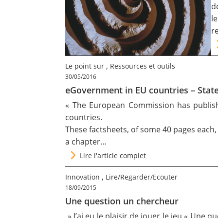
d
Contact
l
r
Nous suivre
,
Le point sur
Ressources et outils
30/05/2016
eGovernment in EU countries – State
« The European Commission has publish
countries.
These
factsheets
, of some 40 pages each,
a chapter…
Lire l'article complet
,
Innovation
Lire/Regarder/Ecouter
18/09/2015
Une question un chercheur
» J’ai eu le plaisir de jouer le jeu « Une 