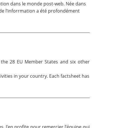
rmation dans le monde post-web. Née dans
 de l’inforrmation a été profondément
 the 28 EU Member States and six other
vities in your country. Each factsheet has
es. J’en profite pour remercier l’équipe qui