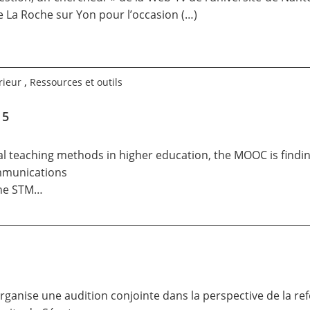
 de La Roche sur Yon pour l’occasion (…)
,
rieur
Ressources et outils
15
nal teaching methods in higher education, the MOOC is findin
ommunications
the STM…
rganise une audition conjointe dans la perspective de la re