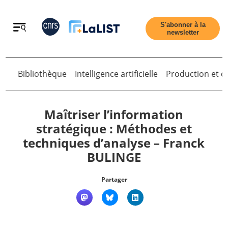
Retour
S'abonner à la
newsletter
Bibliothèque
Intelligence artificielle
Production et di
Retour
Maîtriser l’information
stratégique : Méthodes et
techniques d’analyse – Franck
Accueil
BULINGE
Tous les articles
Partager
Qui sommes nous ?