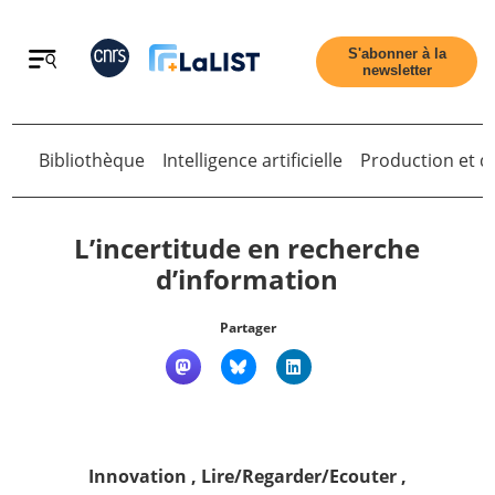
Retour
S'abonner à la
newsletter
Bibliothèque
Intelligence artificielle
Production et di
Retour
L’incertitude en recherche
d’information
Accueil
Partager
Tous les articles
Qui sommes nous ?
Innovation
,
Lire/Regarder/Ecouter
,