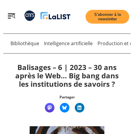
Retour
S'abonner à la
newsletter
Bibliothèque
Intelligence artificielle
Production et di
Retour
Balisages – 6 | 2023 – 30 ans
après le Web… Big bang dans
les institutions de savoirs ?
Accueil
Partager
Tous les articles
Qui sommes nous ?