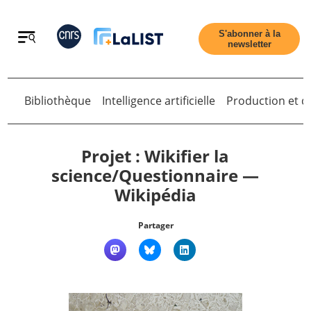
Retour
S'abonner à la
newsletter
Bibliothèque
Intelligence artificielle
Production et di
Retour
Projet : Wikifier la
science/Questionnaire —
Wikipédia
Accueil
Partager
Tous les articles
Qui sommes nous ?