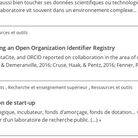
t aussi bien toucher ses données scientifiques ou technolog
e laboratoire vit souvent dans un environnement complexe…
rces et outils
ng an Open Organization Identifier Registry
ataCite, and ORCID reported on collaboration in the area of 
, & Demeranville,
2016
; Cruse, Haak, & Pentz,
2016
; Fenner, 
,
,
ats
Recherche et enseignement supérieur
Ressources et outils
on de start-up
ologique, incubateur, fonds d’amorçage, fonds de dotation… 
tir d’un laboratoire de recherche public. (…) »