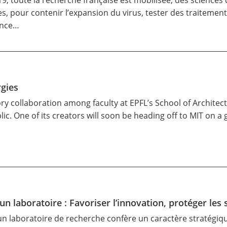
19, toute la recherche française est mobilisée, des sciences
, pour contenir l’expansion du virus, tester des traitements
gence…
rgies
ry collaboration among faculty at EPFL’s School of Architec
ic. One of its creators will soon be heading off to MIT on a 
un laboratoire : Favoriser l’innovation, protéger les s
d’un laboratoire de recherche confère un caractère stratégiq