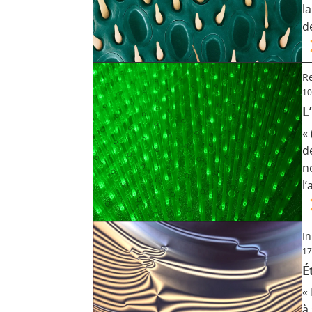
l
Contact
d
Nous suivre
R
10
L
«
d
n
l
I
17
É
«
à