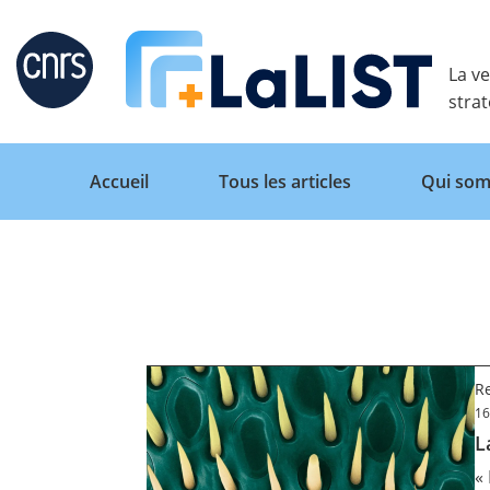
Retour
La ve
stra
Accueil
Tous les articles
Qui som
Accueil
Tous les articles
Re
16
L
Qui sommes nous ?
«