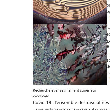
o
é
Re
30
D
R
«
s
d
r
Recherche et enseignement supérieur
09/04/2020
Covid-19 : l’ensemble des disciplines