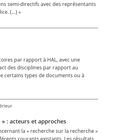
ens semi-directifs avec des représentants
ice. (…) »
atoires par rapport à HAL, avec une
pact des disciplines par rapport au
 de certains types de documents ou à
érieur
 » : acteurs et approches
oncernant la « recherche sur la recherche »
fférents courants existants. Les résultats