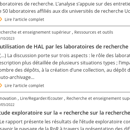
aboratoires de recherche. L’analyse s’appuie sur des entreti
e 50 laboratoires affiliés aux dix universités de recherche Ud
Lire l'article complet
,
echerche et enseignement supérieur
Ressources et outils
/10/2023
’utilisation de HAL par les laboratoires de recherche
 (…) La discussion porte sur trois aspects : le rôle des labor
escription plus détaillée de plusieurs situations types ; l’im
ombre des dépôts, à la création d’une collection, au dépôt
’auto-archivage…
Lire l'article complet
,
,
nnovation
Lire/Regarder/Ecouter
Recherche et enseignement sup
/05/2022
tude exploratoire sur la « recherche sur la recherche
 Le rapport présente les résultats de l’étude exploratoire c
 savoir le paysage de la RoR à travers la présentation des di