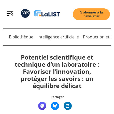
Retour
S'abonner à la
newsletter
Bibliothèque
Intelligence artificielle
Production et di
Retour
Potentiel scientifique et
technique d’un laboratoire :
Favoriser l’innovation,
Accueil
protéger les savoirs : un
équilibre délicat
Tous les articles
Partager
Qui sommes nous ?