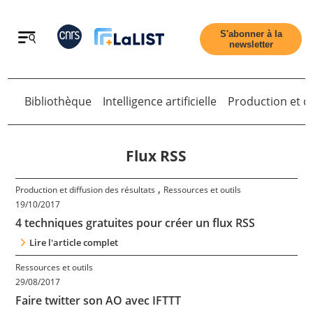
Retour
S'abonner à la
newsletter
Bibliothèque
Intelligence artificielle
Production et di
Retour
Flux RSS
,
Production et diffusion des résultats
Ressources et outils
Accueil
19/10/2017
4 techniques gratuites pour créer un flux RSS
Tous les articles
Lire l'article complet
Ressources et outils
29/08/2017
Qui sommes nous ?
Faire twitter son AO avec IFTTT