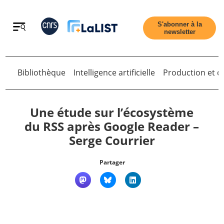
Retour
S'abonner à la
newsletter
Retour
Bibliothèque
Intelligence artificielle
Production et di
Une étude sur l’écosystème
du RSS après Google Reader –
Serge Courrier
Accueil
Partager
Tous les articles
Qui sommes nous ?