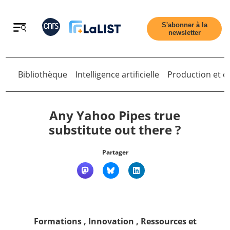
Retour
S'abonner à la
newsletter
Retour
Bibliothèque
Intelligence artificielle
Production et di
Any Yahoo Pipes true
substitute out there ?
Accueil
Partager
Tous les articles
Qui sommes nous ?
Formations
,
Innovation
,
Ressources et