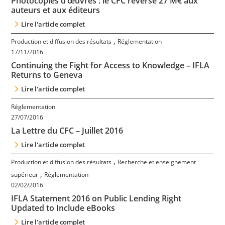
Photocopies d’œuvres : le CFC reverse 27 M€ aux
Contact
auteurs et aux éditeurs
Lire l'article complet
Nous suivre
,
Production et diffusion des résultats
Réglementation
17/11/2016
Continuing the Fight for Access to Knowledge – IFLA
Returns to Geneva
Lire l'article complet
Réglementation
27/07/2016
La Lettre du CFC – Juillet 2016
Lire l'article complet
,
Production et diffusion des résultats
Recherche et enseignement
,
supérieur
Réglementation
02/02/2016
IFLA Statement 2016 on Public Lending Right
Updated to Include eBooks
Lire l'article complet