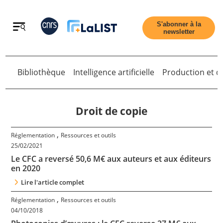
Retour
S'abonner à la
newsletter
Bibliothèque
Intelligence artificielle
Production et di
Retour
Droit de copie
,
Réglementation
Ressources et outils
Accueil
25/02/2021
Le CFC a reversé 50,6 M€ aux auteurs et aux éditeurs
en 2020
Tous les articles
Lire l'article complet
,
Réglementation
Ressources et outils
Qui sommes nous ?
04/10/2018