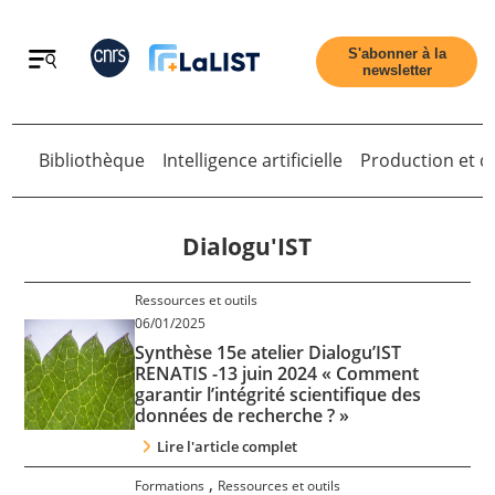
Retour
S'abonner à la
newsletter
Bibliothèque
Intelligence artificielle
Production et di
Retour
Dialogu'IST
Ressources et outils
Accueil
06/01/2025
Synthèse 15e atelier Dialogu’IST
RENATIS -13 juin 2024 « Comment
Tous les articles
garantir l’intégrité scientifique des
données de recherche ? »
Qui sommes nous ?
Lire l'article complet
,
Formations
Ressources et outils