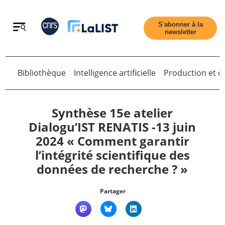
Retour
S'abonner à la
newsletter
Bibliothèque
Intelligence artificielle
Production et di
Retour
Synthèse 15e atelier
Dialogu’IST RENATIS -13 juin
2024 « Comment garantir
Accueil
l’intégrité scientifique des
données de recherche ? »
Tous les articles
Partager
Qui sommes nous ?