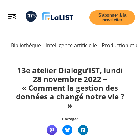
Retour
S'abonner à la
newsletter
Bibliothèque
Intelligence artificielle
Production et di
Retour
13e atelier Dialogu’IST, lundi
28 novembre 2022 –
« Comment la gestion des
Accueil
données a changé notre vie ?
»
Tous les articles
Partager
Qui sommes nous ?