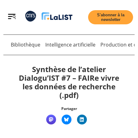
Retour
S'abonner à la
newsletter
Retour
Bibliothèque
Intelligence artificielle
Production et di
Synthèse de l’atelier
Dialogu’IST #7 – FAIRe vivre
les données de recherche
Accueil
(.pdf)
Tous les articles
Partager
Qui sommes nous ?