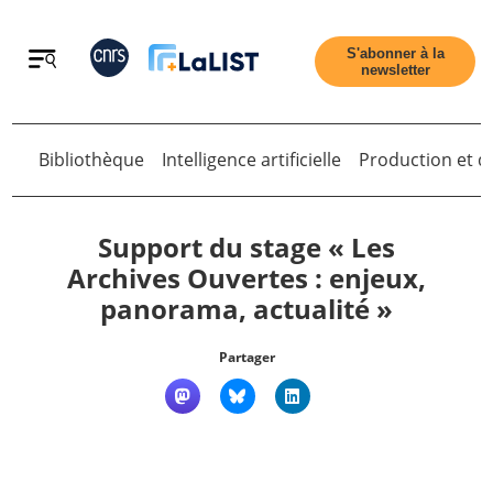
Retour
S'abonner à la
newsletter
Bibliothèque
Intelligence artificielle
Production et di
Retour
Support du stage « Les
Archives Ouvertes : enjeux,
panorama, actualité »
Accueil
Partager
Tous les articles
Qui sommes nous ?